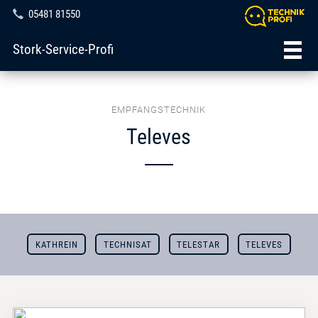
05481 81550
Stork-Service-Profi
EMPFANGSTECHNIK
Televes
KATHREIN
TECHNISAT
TELESTAR
TELEVES