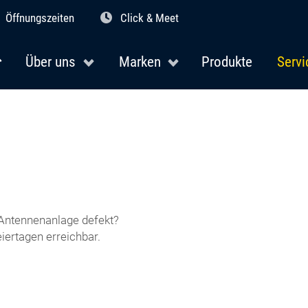
Öffnungszeiten
Click & Meet
Über uns
Marken
Produkte
Servi
e Antennenanlage defekt?
iertagen erreichbar.